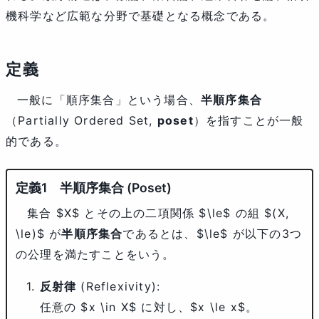
機科学など広範な分野で基礎となる概念である。
定義
一般に「順序集合」という場合、
半順序集合
（Partially Ordered Set,
poset
）を指すことが一般
的である。
半順序集合 (Poset)
集合
$X$
とその上の二項関係
$\le$
の組
$(X,
\le)$
が
半順序集合
であるとは、
$\le$
が以下の3つ
の公理を満たすことをいう。
反射律
(Reflexivity):
任意の $x \in X$ に対し、$x \le x$。