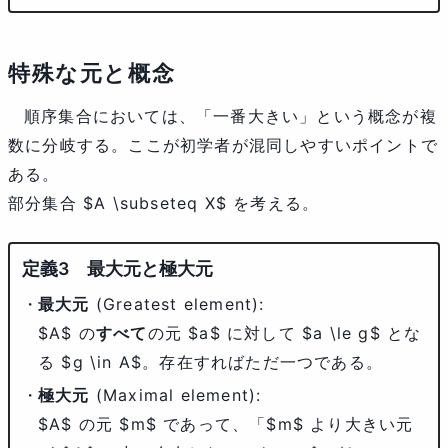
特殊な元と概念
順序集合においては、「一番大きい」という概念が複
数に分岐する。ここが初学者が混同しやすいポイントで
ある。
部分集合
$A \subseteq X$
を考える。
最大元と極大元
最大元
(Greatest element):
$A$ の
すべて
の元 $a$ に対して $a \le g$ とな
る $g \in A$。存在すればただ一つである。
極大元
(Maximal element):
$A$ の元 $m$ であって、「$m$ より大きい元