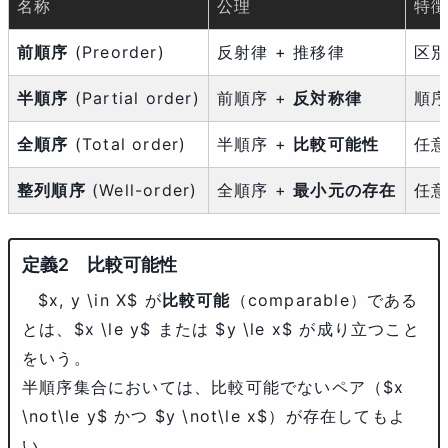
名称
公理
特
前順序
(Preorder)
反射律 + 推移律
区
半順序
(Partial order)
前順序 +
反対称律
順
全順序
(Total order)
半順序 +
比較可能性
任意
整列順序
(Well-order)
全順序 +
最小元の存在
任
比較可能性
$x, y \in X$
が
比較可能
（comparable）である
とは、
$x \le y$
または
$y \le x$
が成り立つこと
をいう。
半順序集合においては、比較可能でないペア（
$x
\not\le y$
かつ
$y \not\le x$
）が存在してもよ
い。