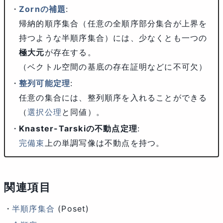
Zornの補題
:
帰納的順序集合（任意の全順序部分集合が上界を
持つような半順序集合）には、少なくとも一つの
極大元
が存在する。
（ベクトル空間の基底の存在証明などに不可欠）
整列可能定理
:
任意の集合には、整列順序を入れることができる
（
選択公理
と同値）。
Knaster-Tarskiの不動点定理
:
完備束
上の単調写像は不動点を持つ。
関連項目
半順序集合
(Poset)