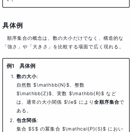
具体例
順序集合の概念は、数の大小だけでなく、構造的な
「強さ」や「大きさ」を比較する場面で広く現れる。
具体例
数の大小
:
自然数 $\mathbb{N}$、整数
$\mathbb{Z}$、実数 $\mathbb{R}$ など
は、通常の大小関係 $\le$ により
全順序集合
で
ある。
包含関係
:
集合 $S$ の冪集合 $\mathcal{P}(S)$ におい