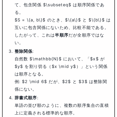
て、包含関係 $\subseteq$ は順序関係であ
る。
$S = \{a, b\}$
のとき、
$\{a\}$
と
$\{b\}$
は
互いに包含関係にないため、比較不能である。
したがって、これは
半順序
だが全順序ではな
い。
整除関係
:
自然数 $\mathbb{N}$ において、「$x$ が
$y$ を割り切る（$x \mid y$）」という関係
は順序となる。
例: $2 \mid 6$ だが、$2$ と $3$ は整除関
係にない。
辞書式順序
:
単語の並び順のように、複数の順序集合の直積
上に定義される標準的な順序。