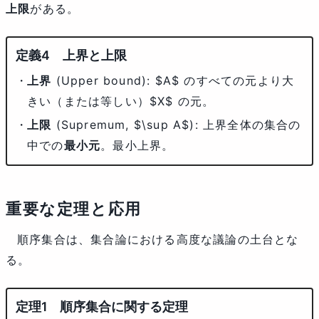
上限
がある。
上界と上限
上界
(Upper bound):
$A$
のすべての元より大
きい（または等しい）
$X$
の元。
上限
(Supremum,
$\sup A$
): 上界全体の集合の
中での
最小元
。最小上界。
重要な定理と応用
順序集合は、集合論における高度な議論の土台とな
る。
順序集合に関する定理