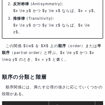
反対称律
(Antisymmetry):
$x \le y$ かつ $y \le x$ ならば、$x = y$。
推移律
(Transitivity):
$x \le y$ かつ $y \le z$ ならば、$x \le
z$。
この関係
$\le$
を
$X$
上の
順序
（order）または
半
順序
（partial order）と呼ぶ。
$x \le y$
かつ
$x
\neq y$
のとき、
$x < y$
と書く。
順序の分類と階層
順序関係には、満たす公理の強さに応じていくつかの
段階がある。