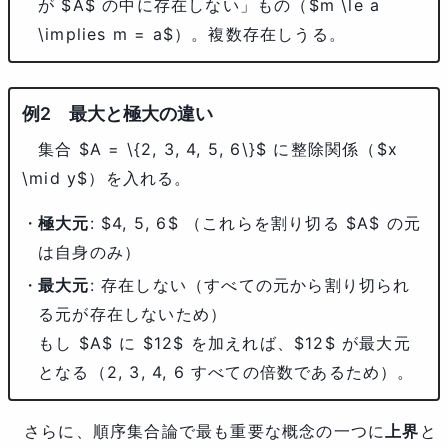
が $A$ の中に存在しない」もの（$m \le a
\implies m = a$）。複数存在しうる。
最大と極大の違い
集合
$A = \{2, 3, 4, 5, 6\}$
に整除関係（
$x
\mid y$
）を入れる。
極大元
:
$4, 5, 6$
（これらを割り切る
$A$
の元
は自身のみ）
最大元
: 存在しない（すべての元から割り切られ
る元が存在しないため）
もし
$A$
に
$12$
を加えれば、
$12$
が最大元
となる（2, 3, 4, 6 すべての倍数であるため）。
さらに、順序集合論で最も重要な概念の一つに
上界
と