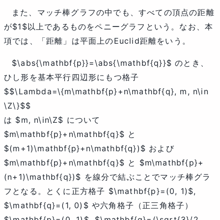
また、マッチ棒グラフの中でも、すべての頂点の距離
が
$1$
以上であるものをペニーグラフという。なお、本
項では、「距離」は平面上のEuclid距離をいう。
$\abs{\mathbf{p}}=\abs{\mathbf{q}}$
のとき、
ひし形を基本平行四辺形にもつ格子
$$\Lambda=\{m\mathbf{p}+n\mathbf{q}, m, n\in
\Z\}$$
は
$m, n\in\Z$
について
$m\mathbf{p}+n\mathbf{q}$
と
$(m+1)\mathbf{p}+n\mathbf{q})$
および
$m\mathbf{p}+n\mathbf{q}$
と
$m\mathbf{p}+
(n+1)\mathbf{q})$
を線分で結ぶことでマッチ棒グラ
フとなる。とくに正方格子
$\mathbf{p}=(0, 1)$
,
$\mathbf{q}=(1, 0)$
や六角格子（正三角格子）
$\mathbf{p}=(0, 1)$
,
$\mathbf{q}=(\sqrt{3}/2,