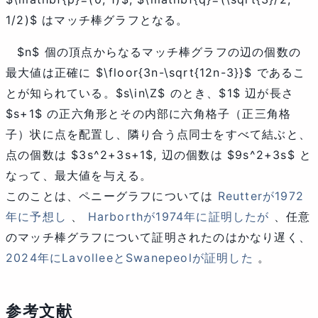
1/2)$
はマッチ棒グラフとなる。
$n$
個の頂点からなるマッチ棒グラフの辺の個数の
最大値は正確に
$\floor{3n-\sqrt{12n-3}}$
であるこ
とが知られている。
$s\in\Z$
のとき、
$1$
辺が長さ
$s+1$
の正六角形とその内部に六角格子（正三角格
子）状に点を配置し、隣り合う点同士をすべて結ぶと、
点の個数は
$3s^2+3s+1$
, 辺の個数は
$9s^2+3s$
と
なって、最大値を与える。
このことは、ペニーグラフについては
Reutterが1972
年に予想し
、
Harborthが1974年に証明したが
、任意
のマッチ棒グラフについて証明されたのはかなり遅く、
2024年にLavolleeとSwanepeolが証明した
。
参考文献