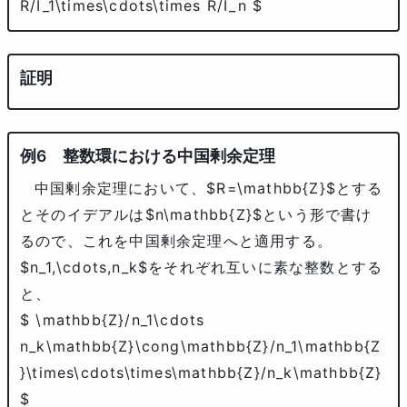
R/I_1\times\cdots\times R/I_n $
整数環における中国剰余定理
中国剰余定理において、
$R=\mathbb{Z}$
とする
とそのイデアルは
$n\mathbb{Z}$
という形で書け
るので、これを中国剰余定理へと適用する。
$n_1,\cdots,n_k$
をそれぞれ互いに素な整数とする
と、
$ \mathbb{Z}/n_1\cdots
n_k\mathbb{Z}\cong\mathbb{Z}/n_1\mathbb{Z
}\times\cdots\times\mathbb{Z}/n_k\mathbb{Z}
$