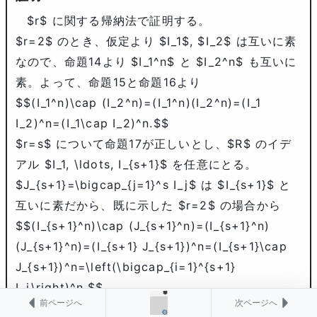
$r$
に関する帰納法で証明する。
$r=2$
のとき、仮定より
$I_1$
,
$I_2$
は互いに素
なので、命題14より
$I_1^n$
と
$I_2^n$
も互いに
素。よって、命題15と命題16より
$$(I_1^n)\cap (I_2^n)=(I_1^n)(I_2^n)=(I_1
I_2)^n=(I_1\cap I_2)^n.$$
$r=s$
について命題17が正しいとし、
$R$
のイデ
アル
$I_1, \ldots, I_{s+1}$
を任意にとる。
$J_{s+1}=\bigcap_{j=1}^s I_j$
は
$I_{s+1}$
と
互いに素だから、既に示した
$r=2$
の場合から
$$(I_{s+1}^n)\cap (J_{s+1}^n)=(I_{s+1}^n)
(J_{s+1}^n)=(I_{s+1} J_{s+1})^n=(I_{s+1}\cap
J_{s+1})^n=\left(\bigcap_{i=1}^{s+1}
I_i\right)^n.$$
前ページへ
次ページへ
帰納法の仮定より