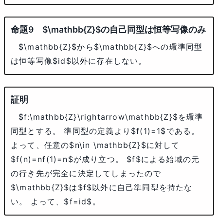
$\mathbb{Z}$
の自己同型は恒等写像のみ
$\mathbb{Z}$
から
$\mathbb{Z}$
への環準同型
は恒等写像
$id$
以外に存在しない。
$f:\mathbb{Z}\rightarrow\mathbb{Z}$
を環準
同型とする。 準同型の定義より
$f(1)=1$
である。
よって、任意の
$n\in \mathbb{Z}$
に対して
$f(n)=nf(1)=n$
が成り立つ。
$f$
による始域の元
の行き先が完全に決定してしまったので
$\mathbb{Z}$
は
$f$
以外に自己準同型を持たな
い。 よって、
$f=id$
。