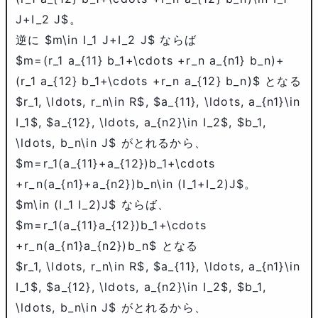
J+I_2 J$
。
逆に
$m\in I_1 J+I_2 J$
ならば
$m=(r_1 a_{11} b_1+\cdots +r_n a_{n1} b_n)+
(r_1 a_{12} b_1+\cdots +r_n a_{12} b_n)$
となる
$r_1, \ldots, r_n\in R$
,
$a_{11}, \ldots, a_{n1}\in
I_1$
,
$a_{12}, \ldots, a_{n2}\in I_2$
,
$b_1,
\ldots, b_n\in J$
がとれるから、
$m=r_1(a_{11}+a_{12})b_1+\cdots
+r_n(a_{n1}+a_{n2})b_n\in (I_1+I_2)J$
。
$m\in (I_1 I_2)J$
ならば、
$m=r_1(a_{11}a_{12})b_1+\cdots
+r_n(a_{n1}a_{n2})b_n$
となる
$r_1, \ldots, r_n\in R$
,
$a_{11}, \ldots, a_{n1}\in
I_1$
,
$a_{12}, \ldots, a_{n2}\in I_2$
,
$b_1,
\ldots, b_n\in J$
がとれるから、