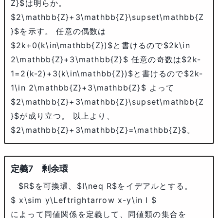
Z}$
は明らか。
$2\mathbb{Z}+3\mathbb{Z}\supset\mathbb{Z
}$
を示す。 任意の偶数は
$2k+0(k\in\mathbb{Z})$
と書けるので
$2k\in
2\mathbb{Z}+3\mathbb{Z}$
任意の奇数は
$2k-
1=2(k-2)+3(k\in\mathbb{Z})$
と書けるので
$2k-
1\in 2\mathbb{Z}+3\mathbb{Z}$
よって
$2\mathbb{Z}+3\mathbb{Z}\supset\mathbb{Z
}$
が成り立つ。 以上より、
$2\mathbb{Z}+3\mathbb{Z}=\mathbb{Z}$
。
剰余環
$R$
を可換環、
$I\neq R$
をイデアルとする。
$ x\sim y\Leftrightarrow x-y\in I $
によって同値関係を定義して、同値類の集合を