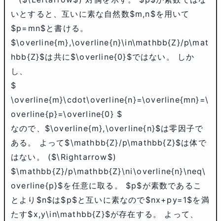
いとすると、互いに素な自然数
$m,n$
を用いて
$p=mn$
と書ける。
$\overline{m},\overline{n}\in\mathbb{Z}/p\mat
hbb{Z}$
は共に
$\overline{0}$
ではない。 しか
し、
$
\overline{m}\cdot\overline{n}=\overline{mn}=\
overline{p}=\overline{0} $
なので、
$\overline{m},\overline{n}$
は零因子で
ある。 よって
$\mathbb{Z}/p\mathbb{Z}$
は体で
はない。 (
$\Rightarrow$
)
$\mathbb{Z}/p\mathbb{Z}\ni\overline{n}\neq\
overline{p}$
を任意に取る。
$p$
が素数であるこ
とより
$n$
は
$p$
と互いに素なので
$nx+py=1$
を満
たす
$x,y\in\mathbb{Z}$
が存在する。 よって、