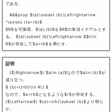
である。
&&&prop
$(a)\subset (b)\Leftrightarrow
^\exists r(a=rb)$
$R$
を可換環、
$(a),(b)$
を
$R$
の単項イデアルとす
る。
$(a)\subset (b)\Leftrightarrow $
$r\in
R$
が存在して
$a=rb$
を満たす。
(
$\Rightarrow$
)
$a\in (a)$
なので
$a\in (b)$
が
成り立つ。
$ (b)=\{rb|r\in R\} $
なので、
$a=rb$
となるような
$r$
が存在する。
(
$\Leftarrow$
)
$(a)=(rb)\subset (b)$
より明ら
か。