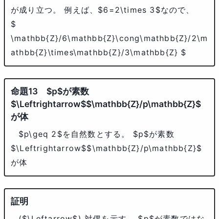
が成り立つ。 例えば、
$6=2\times 3$
なので、
$
\mathbb{Z}/6\mathbb{Z}\cong\mathbb{Z}/2\m
athbb{Z}\times\mathbb{Z}/3\mathbb{Z} $
$p$
が素数
$\Leftrightarrow$
$\mathbb{Z}/p\mathbb{Z}$
が体
$p\geq 2$
を自然数とする。
$p$
が素数
$\Leftrightarrow$
$\mathbb{Z}/p\mathbb{Z}$
が体
(
$\Leftarrow$
) 対偶を示す。
$p$
が素数ではな