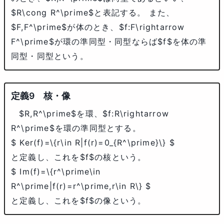
$R\cong R^\prime$
と表記する。 また、
$F,F^\prime$
が体のとき、
$f:F\rightarrow
F^\prime$
が環の準同型・同型ならば
$f$
を体の準
同型・同型という。
核・像
$R,R^\prime$
を環、
$f:R\rightarrow
R^\prime$
を環の準同型とする。
$ Ker(f)=\{r\in R|f(r)=0_{R^\prime}\} $
と定義し、これを
$f$
の核という。
$ Im(f)=\{r^\prime\in
R^\prime|f(r)=r^\prime,r\in R\} $
と定義し、これを
$f$
の像という。