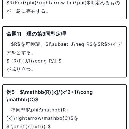
$R/Ker(\phi)\rightarrow Im(\phi)$
を定めるもの
が一意に存在する。
環の第3同型定理
$R$
を可換環、
$I\subset J\neq R$
を
$R$
のイデ
アルとする。
$ (R/I)(J/I)\cong R/J $
が成り立つ。
$\mathbb{R}[x]/(x^2+1)\cong
\mathbb{C}$
準同型
$\phi:\mathbb{R}
[x]\rightarrow\mathbb{C}$
を
$ \phi(f(x))=f(i) $