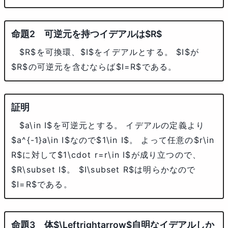
可逆元を持つイデアルは
$R$
$R$
を可換環、
$I$
をイデアルとする。
$I$
が
$R$
の可逆元を含むならば
$I=R$
である。
$a\in I$
を可逆元とする。 イデアルの定義より
$a^{-1}a\in I$
なので
$1\in I$
。 よって任意の
$r\in
R$
に対して
$1\cdot r=r\in I$
が成り立つので、
$R\subset I$
。
$I\subset R$
は明らかなので
$I=R$
である。
体
$\Leftrightarrow$
自明なイデアルしか