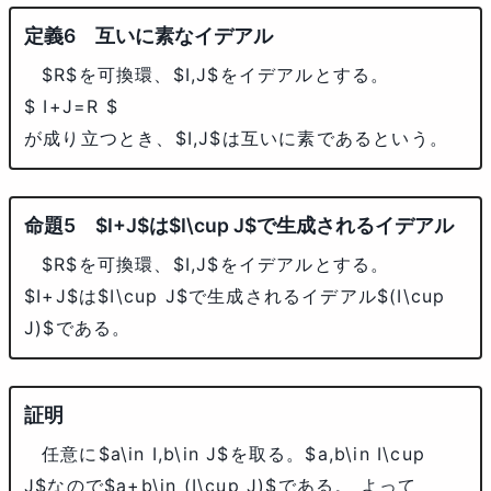
互いに素なイデアル
$R$
を可換環、
$I,J$
をイデアルとする。
$ I+J=R $
が成り立つとき、
$I,J$
は互いに素であるという。
$I+J$
は
$I\cup J$
で生成されるイデアル
$R$
を可換環、
$I,J$
をイデアルとする。
$I+J$
は
$I\cup J$
で生成されるイデアル
$(I\cup
J)$
である。
任意に
$a\in I,b\in J$
を取る。
$a,b\in I\cup
J$
なので
$a+b\in (I\cup J)$
である。 よって