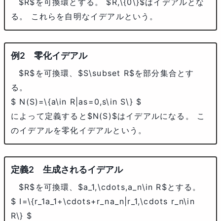
$R$
を可換環とする。
$R,\{0\}$
はイデアルとな
る。 これらを自明なイデアルという。
零化イデアル
$R$
を可換環、
$S\subset R$
を部分集合とす
る。
$ N(S)=\{a\in R|as=0,s\in S\} $
によって定義すると
$N(S)$
はイデアルになる。 こ
のイデアルを零化イデアルという。
生成されるイデアル
$R$
を可換環、
$a_1,\cdots,a_n\in R$
とする。
$ I=\{r_1a_1+\cdots+r_na_n|r_1,\cdots r_n\in
R\} $