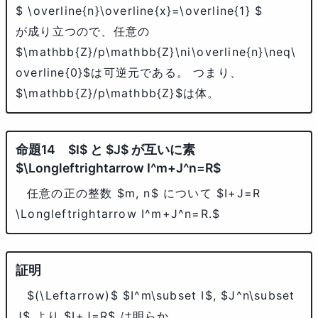
$ \overline{n}\overline{x}=\overline{1} $
が成り立つので、任意の
$\mathbb{Z}/p\mathbb{Z}\ni\overline{n}\neq\
overline{0}$
は可逆元である。 つまり、
$\mathbb{Z}/p\mathbb{Z}$
は体。
$I$
と
$J$
が互いに素
$\Longleftrightarrow I^m+J^n=R$
任意の正の整数
$m, n$
について
$I+J=R
\Longleftrightarrow I^m+J^n=R.$
$(\Leftarrow)$
$I^m\subset I$
,
$J^n\subset
J$
より
$I+J=R$
は明らか。