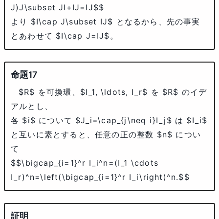
J)J\subset JI+IJ=IJ$$
より
$I\cap J\subset IJ$
となるから、先の事実
とあわせて
$I\cap J=IJ$
。
$R$
を可換環、
$I_1, \ldots, I_r$
を
$R$
のイデ
アルとし、
各
$i$
について
$J_i=\cap_{j\neq i}I_j$
は
$I_i$
と互いに素とすると、任意の正の整数
$n$
につい
て
$$\bigcap_{i=1}^r I_i^n=(I_1 \cdots
I_r)^n=\left(\bigcap_{i=1}^r I_i\right)^n.$$