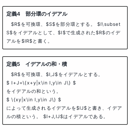
部分環のイデアル
$R$
を可換環、
$S$
を部分環とする。
$I\subset
S$
をイデアルとして、
$I$
で生成された
$R$
のイデ
アルを
$IR$
と書く。
イデアルの和・積
$R$
を可換環、
$I,J$
をイデアルとする。
$ I+J=\{x+y|x\in I,y\in J\} $
をイデアルの和という。
$ \{xy|x\in I,y\in J\} $
によって生成されるイデアルを
$IJ$
と書き、イデア
ルの積という。
$I+J,IJ$
はイデアルである。