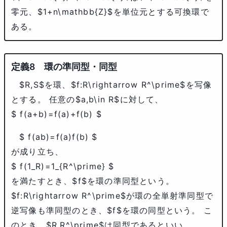
零元、
$1+n\mathbb{Z}$
を単位元とする可換環で
ある。
環の準同型・同型
$R,S$
を環、
$f:R\rightarrow R^\prime$
を写像
とする。 任意の
$a,b\in R$
に対して、
$ f(a+b)=f(a)+f(b) $
$ f(ab)=f(a)f(b) $
が成り立ち、
$ f(1_R)=1_{R^\prime} $
を満たすとき、
$f$
を環の準同型という。
$f:R\rightarrow R^\prime$
が環の全単射準同型で
逆写像も準同型のとき、
$f$
を環の同型という。 こ
のとき、
$R,R^\prime$
は同型であるといい、