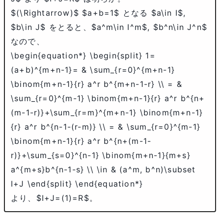
$(\Rightarrow)$
$a+b=1$
となる
$a\in I$
,
$b\in J$
をとると、
$a^m\in I^m$
,
$b^n\in J^n$
なので、
\begin{equation*} \begin{split} 1=
(a+b)^{m+n-1}= & \sum_{r=0}^{m+n-1}
\binom{m+n-1}{r} a^r b^{m+n-1-r} \\ = &
\sum_{r=0}^{m-1} \binom{m+n-1}{r} a^r b^{n+
(m-1-r)}+\sum_{r=m}^{m+n-1} \binom{m+n-1}
{r} a^r b^{n-1-(r-m)} \\ = & \sum_{r=0}^{m-1}
\binom{m+n-1}{r} a^r b^{n+(m-1-
r)}+\sum_{s=0}^{n-1} \binom{m+n-1}{m+s}
a^{m+s}b^{n-1-s} \\ \in & (a^m, b^n)\subset
I+J \end{split} \end{equation*}
より、
$I+J=(1)=R$
。