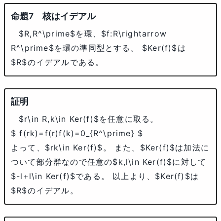
核はイデアル
$R,R^\prime$
を環、
$f:R\rightarrow
R^\prime$
を環の準同型とする。
$Ker(f)$
は
$R$
のイデアルである。
$r\in R,k\in Ker(f)$
を任意に取る。
$ f(rk)=f(r)f(k)=0_{R^\prime} $
よって、
$rk\in Ker(f)$
。 また、
$Ker(f)$
は加法に
ついて部分群なので任意の
$k,l\in Ker(f)$
に対して
$-l+l\in Ker(f)$
である。 以上より、
$Ker(f)$
は
$R$
のイデアル。