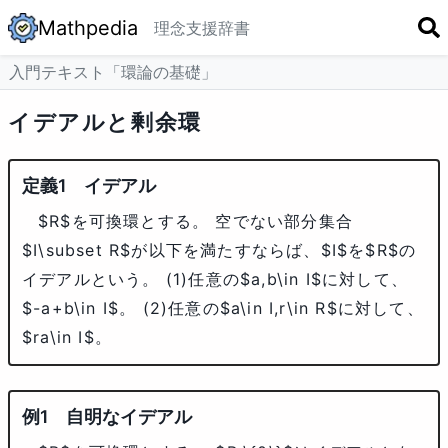
Mathpedia
理念
支援
辞書
入門テキスト「環論の基礎」
イデアルと剰余環
イデアル
$R$
を可換環とする。 空でない部分集合
$I\subset R$
が以下を満たすならば、
$I$
を
$R$
の
イデアルという。 (1)任意の
$a,b\in I$
に対して、
$-a+b\in I$
。 (2)任意の
$a\in I,r\in R$
に対して、
$ra\in I$
。
自明なイデアル