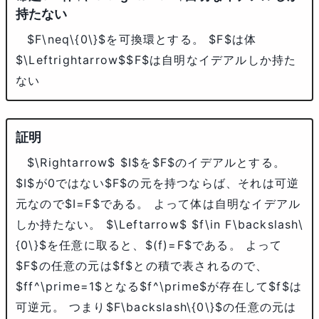
持たない
$F\neq\{0\}$
を可換環とする。
$F$
は体
$\Leftrightarrow$
$F$
は自明なイデアルしか持た
ない
$\Rightarrow$
$I$
を
$F$
のイデアルとする。
$I$
が0ではない
$F$
の元を持つならば、それは可逆
元なので
$I=F$
である。 よって体は自明なイデアル
しか持たない。
$\Leftarrow$
$f\in F\backslash\
{0\}$
を任意に取ると、
$(f)=F$
である。 よって
$F$
の任意の元は
$f$
との積で表されるので、
$ff^\prime=1$
となる
$f^\prime$
が存在して
$f$
は
可逆元。 つまり
$F\backslash\{0\}$
の任意の元は