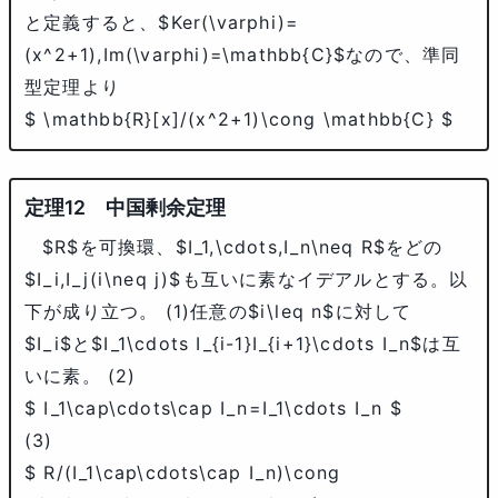
と定義すると、
$Ker(\varphi)=
(x^2+1),Im(\varphi)=\mathbb{C}$
なので、準同
型定理より
$ \mathbb{R}[x]/(x^2+1)\cong \mathbb{C} $
中国剰余定理
$R$
を可換環、
$I_1,\cdots,I_n\neq R$
をどの
$I_i,I_j(i\neq j)$
も互いに素なイデアルとする。以
下が成り立つ。 (1)任意の
$i\leq n$
に対して
$I_i$
と
$I_1\cdots I_{i-1}I_{i+1}\cdots I_n$
は互
いに素。 (2)
$ I_1\cap\cdots\cap I_n=I_1\cdots I_n $
(3)
$ R/(I_1\cap\cdots\cap I_n)\cong