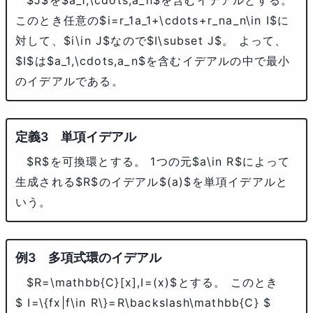
$J$
を
$a_1,\cdots,a_n$
を含むイデアルとする。
このとき任意の
$i=r_1a_1+\cdots+r_na_n\in I$
に
対して、
$i\in J$
なので
$I\subset J$
。 よって、
$I$
は
$a_1,\cdots,a_n$
を含むイデアルの中で最小
のイデアルである。
単項イデアル
$R$
を可換環とする。 1つの元
$a\in R$
によって
生成される
$R$
のイデアル
$(a)$
を単項イデアルと
いう。
多項式環のイデアル
$R=\mathbb{C}[x],I=(x)$
とする。 このとき
$ I=\{fx|f\in R\}=R\backslash\mathbb{C} $