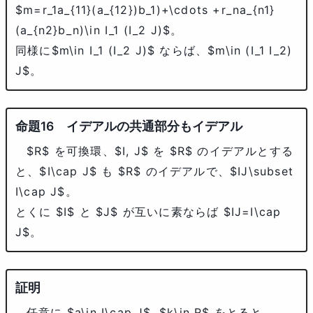
$m=r_1a_{11}(a_{12})b_1)+\cdots +r_na_{n1}
(a_{n2}b_n)\in I_1 (I_2 J)$
。
同様に
$m\in I_1 (I_2 J)$
ならば、
$m\in (I_1 I_2)
J$
。
イデアルの共通部分もイデアル
$R$
を可換環、
$I, J$
を
$R$
のイデアルとする
と、
$I\cap J$
も
$R$
のイデアルで、
$IJ\subset
I\cap J$
。
とくに
$I$
と
$J$
が互いに素ならば
$IJ=I\cap
J$
。
任意に
$a\in I\cap J$
,
$k\in R$
をとると、