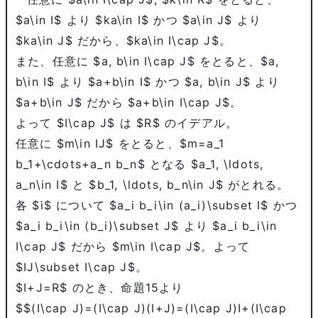
$a\in I$
より
$ka\in I$
かつ
$a\in J$
より
$ka\in J$
だから、
$ka\in I\cap J$
。
また、任意に
$a, b\in I\cap J$
をとると、
$a,
b\in I$
より
$a+b\in I$
かつ
$a, b\in J$
より
$a+b\in J$
だから
$a+b\in I\cap J$
。
よって
$I\cap J$
は
$R$
のイデアル。
任意に
$m\in IJ$
をとると、
$m=a_1
b_1+\cdots+a_n b_n$
となる
$a_1, \ldots,
a_n\in I$
と
$b_1, \ldots, b_n\in J$
がとれる。
各
$i$
について
$a_i b_i\in (a_i)\subset I$
かつ
$a_i b_i\in (b_i)\subset J$
より
$a_i b_i\in
I\cap J$
だから
$m\in I\cap J$
。よって
$IJ\subset I\cap J$
。
$I+J=R$
のとき、命題15より
$$(I\cap J)=(I\cap J)(I+J)=(I\cap J)I+(I\cap