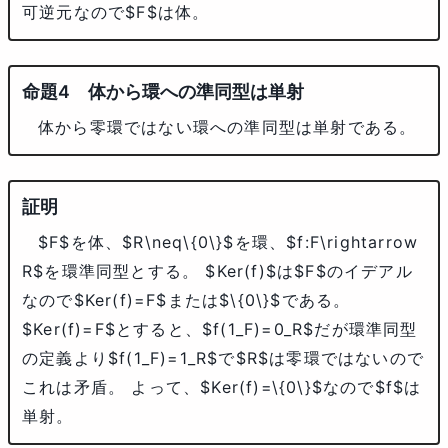
可逆元なので
$F$
は体。
体から環への準同型は単射
体から零環ではない環への準同型は単射である。
$F$
を体、
$R\neq\{0\}$
を環、
$f:F\rightarrow
R$
を環準同型とする。
$Ker(f)$
は
$F$
のイデアル
なので
$Ker(f)=F$
または
$\{0\}$
である。
$Ker(f)=F$
とすると、
$f(1_F)=0_R$
だが環準同型
の定義より
$f(1_F)=1_R$
で
$R$
は零環ではないので
これは矛盾。 よって、
$Ker(f)=\{0\}$
なので
$f$
は
単射。