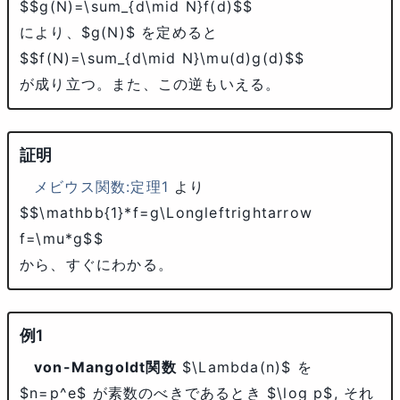
$$g(N)=\sum_{d\mid N}f(d)$$
により、
$g(N)$
を定めると
$$f(N)=\sum_{d\mid N}\mu(d)g(d)$$
が成り立つ。また、この逆もいえる。
メビウス関数:定理1
より
$$\mathbb{1}*f=g\Longleftrightarrow
f=\mu*g$$
から、すぐにわかる。
von-Mangoldt関数
$\Lambda(n)$
を
$n=p^e$
が素数のべきであるとき
$\log p$
, それ