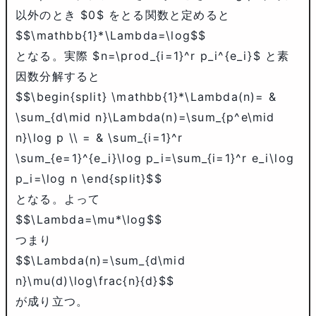
以外のとき
$0$
をとる関数と定めると
$$\mathbb{1}*\Lambda=\log$$
となる。実際
$n=\prod_{i=1}^r p_i^{e_i}$
と素
因数分解すると
$$\begin{split} \mathbb{1}*\Lambda(n)= &
\sum_{d\mid n}\Lambda(n)=\sum_{p^e\mid
n}\log p \\ = & \sum_{i=1}^r
\sum_{e=1}^{e_i}\log p_i=\sum_{i=1}^r e_i\log
p_i=\log n \end{split}$$
となる。よって
$$\Lambda=\mu*\log$$
つまり
$$\Lambda(n)=\sum_{d\mid
n}\mu(d)\log\frac{n}{d}$$
が成り立つ。