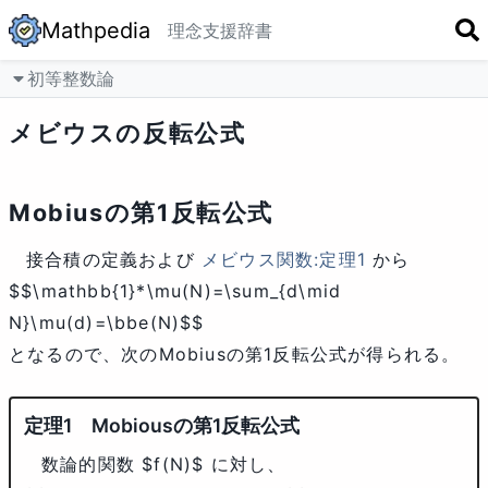
Mathpedia
理念
支援
辞書
初等整数論
メビウスの反転公式
Mobiusの第1反転公式
接合積の定義および
メビウス関数:定理1
から
$$\mathbb{1}*\mu(N)=\sum_{d\mid
N}\mu(d)=\bbe(N)$$
となるので、次のMobiusの第1反転公式が得られる。
Mobiousの第1反転公式
数論的関数
$f(N)$
に対し、