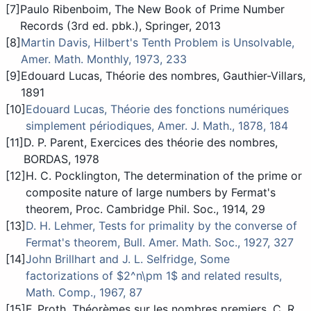
[7]
Paulo Ribenboim, The New Book of Prime Number
Records (3rd ed. pbk.), Springer, 2013
[8]
Martin Davis, Hilbert's Tenth Problem is Unsolvable,
Amer. Math. Monthly, 1973, 233
[9]
Edouard Lucas, Théorie des nombres, Gauthier-Villars,
1891
[10]
Edouard Lucas, Théorie des fonctions numériques
simplement périodiques, Amer. J. Math., 1878, 184
[11]
D. P. Parent, Exercices des théorie des nombres,
BORDAS, 1978
[12]
H. C. Pocklington, The determination of the prime or
composite nature of large numbers by Fermat's
theorem, Proc. Cambridge Phil. Soc., 1914, 29
[13]
D. H. Lehmer, Tests for primality by the converse of
Fermat's theorem, Bull. Amer. Math. Soc., 1927, 327
[14]
John Brillhart and J. L. Selfridge, Some
factorizations of $2^n\pm 1$ and related results,
Math. Comp., 1967, 87
[15]
F. Proth, Théorèmes sur les nombres premiers, C. R.