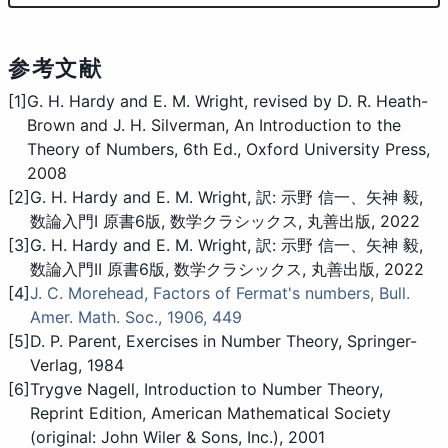
参考文献
[1]
G. H. Hardy and E. M. Wright, revised by D. R. Heath-
Brown and J. H. Silverman, An Introduction to the
Theory of Numbers, 6th Ed., Oxford University Press,
2008
[2]
G. H. Hardy and E. M. Wright, 訳: 示野 信一、矢神 毅,
数論入門I 原書6版, 数学クラシックス, 丸善出版, 2022
[3]
G. H. Hardy and E. M. Wright, 訳: 示野 信一、矢神 毅,
数論入門II 原書6版, 数学クラシックス, 丸善出版, 2022
[4]
J. C. Morehead, Factors of Fermat's numbers, Bull.
Amer. Math. Soc., 1906, 449
[5]
D. P. Parent, Exercises in Number Theory, Springer-
Verlag, 1984
[6]
Trygve Nagell, Introduction to Number Theory,
Reprint Edition, American Mathematical Society
(original: John Wiler & Sons, Inc.), 2001