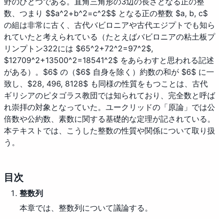
野のひとつである。直角三角形の3辺の長さとなる正の整
数、つまり $$a^2+b^2=c^2$$ となる正の整数 $a, b, c$
の組は非常に古く、古代バビロニアや古代エジプトでも知ら
れていたと考えられている（たとえばバビロニアの粘土板プ
リンプトン322には $65^2+72^2=97^2$,
$12709^2+13500^2=18541^2$ をあらわすと思われる記述
がある）。$6$ の（$6$ 自身を除く）約数の和が $6$ に一
致し、$28, 496, 8128$ も同様の性質をもつことは、古代
ギリシアのピタゴラス教団では知られており、完全数と呼ば
れ崇拝の対象となっていた。ユークリッドの「原論」では公
倍数や公約数、素数に関する基礎的な定理が記されている。
本テキストでは、こうした整数の性質や関係について取り扱
う。
目次
整数列
本章では、整数列について議論する。