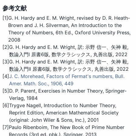
参考文献
[1]
G. H. Hardy and E. M. Wright, revised by D. R. Heath-
Brown and J. H. Silverman, An Introduction to the
Theory of Numbers, 6th Ed., Oxford University Press,
2008
[2]
G. H. Hardy and E. M. Wright, 訳: 示野 信一、矢神 毅,
数論入門I 原書6版, 数学クラシックス, 丸善出版, 2022
[3]
G. H. Hardy and E. M. Wright, 訳: 示野 信一、矢神 毅,
数論入門II 原書6版, 数学クラシックス, 丸善出版, 2022
[4]
J. C. Morehead, Factors of Fermat's numbers, Bull.
Amer. Math. Soc., 1906, 449
[5]
D. P. Parent, Exercises in Number Theory, Springer-
Verlag, 1984
[6]
Trygve Nagell, Introduction to Number Theory,
Reprint Edition, American Mathematical Society
(original: John Wiler & Sons, Inc.), 2001
[7]
Paulo Ribenboim, The New Book of Prime Number
Records (3rd ed. pbk.), Springer, 2013